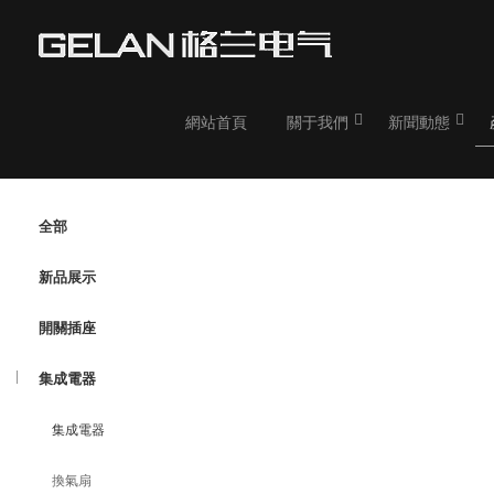
網站首頁
關于我們
新聞動態
您當前的位置：
網站首頁
>
產品中心
> 集成電器
全部
新品展示
開關插座
集成電器
集成電器
換氣扇