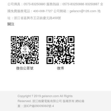
公司傳真：0573-83250880
服務熱線：0573-83250886 83250887
全
國免費服務電話：400-008-7727
公司郵箱：gelancn@126.com
地
址：浙江省嘉興市王店鎮慶元路459號
關注
微信公眾號
微博
Copyright ? 2019 gelancn.com All Rights
Reserved. 浙江格蘭電氣有限公司 版權所有 網站備
案：
浙ICP備09009060號-4