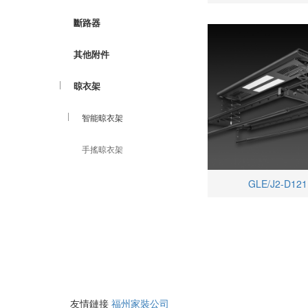
斷路器
其他附件
晾衣架
智能晾衣架
手搖晾衣架
GLE/J2-D121
友情鏈接
福州家裝公司