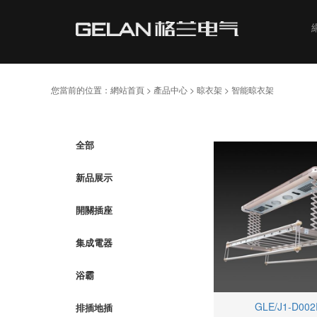
您當前的位置：
網站首頁
>
產品中心
>
晾衣架
> 智能晾衣架
全部
新品展示
開關插座
集成電器
浴霸
GLE/J1-D00
排插地插