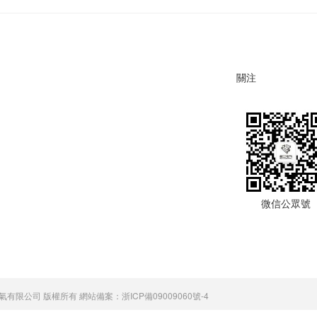
關注
微信公眾號
d. 浙江格蘭電氣有限公司 版權所有 網站備案：
浙ICP備09009060號-4