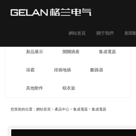
網站首頁
關于我們
新聞
新品展示
開關插座
集成電器
浴霸
排插地插
斷路器
其他附件
晾衣架
您當前的位置：
網站首頁
>
產品中心
>
集成電器
>
集成電器