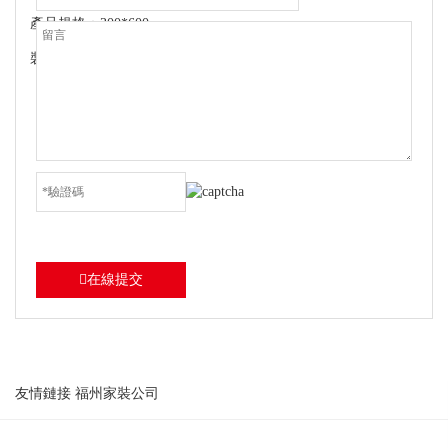
產品規格：300*600mm
裝箱數量：2臺/箱
在線提交
友情鏈接
福州家裝公司